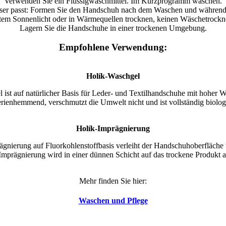
Verwenden Sie ein Flüssigwaschmittel. Im Kurzprogramm waschen.
ser passt: Formen Sie den Handschuh nach dem Waschen und während
ktem Sonnenlicht oder in Wärmequellen trocknen, keinen Wäschetrock
Lagern Sie die Handschuhe in einer trockenen Umgebung.
Empfohlene Verwendung:
Holík-Waschgel
 ist auf natürlicher Basis für Leder- und Textilhandschuhe mit hoher 
erienhemmend, verschmutzt die Umwelt nicht und ist vollständig biolog
Holík-Imprägnierung
gnierung auf Fluorkohlenstoffbasis verleiht der Handschuhoberfläche
 Imprägnierung wird in einer dünnen Schicht auf das trockene Produkt
Mehr finden Sie hier:
Waschen und Pflege