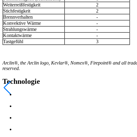
Weiterreißfestigkeit
2
Stichfestigkeit
2
Brennverhalten
-
Konvektive Wärme
-
Strahlungswärme
-
Kontaktwärme
-
Tastgefühl
3
Arclin®, the Arclin logo, Kevlar®, Nomex®, Firepoint® and all tradem
reserved.
Technologie