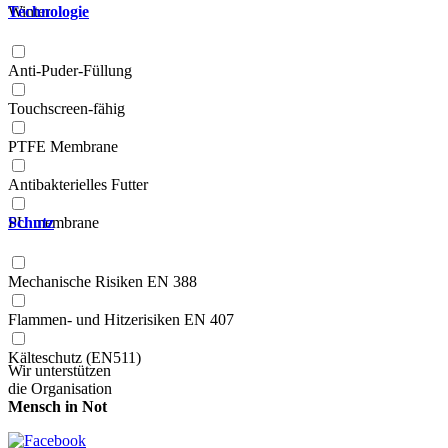
Winter
Technologie
Anti-Puder-Füllung
Touchscreen-fähig
PTFE Membrane
Antibakterielles Futter
PU membrane
Schutz
Mechanische Risiken EN 388
Flammen- und Hitzerisiken EN 407
Kälteschutz (EN511)
Wir unterstützen
die Organisation
Mensch in Not