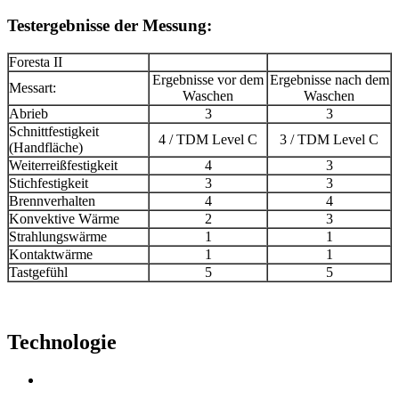
Testergebnisse der Messung:
Foresta II
Ergebnisse vor dem
Ergebnisse nach dem
Messart:
Waschen
Waschen
Abrieb
3
3
Schnittfestigkeit
4 / TDM Level C
3 / TDM Level C
(Handfläche)
Weiterreißfestigkeit
4
3
Stichfestigkeit
3
3
Brennverhalten
4
4
Konvektive Wärme
2
3
Strahlungswärme
1
1
Kontaktwärme
1
1
Tastgefühl
5
5
Technologie