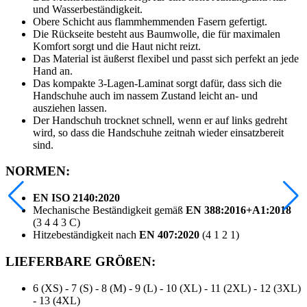
und Wasserbeständigkeit.
Obere Schicht aus flammhemmenden Fasern gefertigt.
Die Rückseite besteht aus Baumwolle, die für maximalen
Komfort sorgt und die Haut nicht reizt.
Das Material ist äußerst flexibel und passt sich perfekt an jede
Hand an.
Das kompakte 3-Lagen-Laminat sorgt dafür, dass sich die
Handschuhe auch im nassem Zustand leicht an- und
ausziehen lassen.
Der Handschuh trocknet schnell, wenn er auf links gedreht
wird, so dass die Handschuhe zeitnah wieder einsatzbereit
sind.
NORMEN:
EN ISO 2140:2020
Mechanische Beständigkeit gemäß
EN 388:2016+A1:2018
(3 4 4 3 C)
Hitzebeständigkeit nach
EN 407:2020
(4 1 2 1)
LIEFERBARE GRÖßEN:
6 (XS) - 7 (S) - 8 (M) - 9 (L) - 10 (XL) - 11 (2XL) - 12 (3XL)
- 13 (4XL)