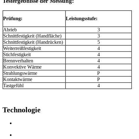
Testergebnisse der Messung:
Prüfung:
Leistungsstufe:
Abrieb
3
Schnittfestigkeit (Handfläche)
3
Schnittfestigkeit (Handrücken)
5
Weiterreißfestigkeit
4
Stichfestigkeit
4
Brennverhalten
4
Konvektive Wärme
4
Strahlungswärme
P
Kontaktwärme
P
Tastgefühl
4
Technologie