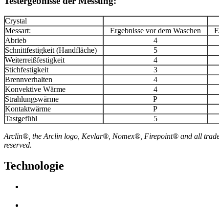
Testergebnisse der Messung:
Crystal
Messart:
Ergebnisse vor dem Waschen
E
Abrieb
4
Schnittfestigkeit (Handfläche)
5
Weiterreißfestigkeit
4
Stichfestigkeit
3
Brennverhalten
4
Konvektive Wärme
4
Strahlungswärme
P
Kontaktwärme
P
Tastgefühl
5
Arclin®, the Arclin logo, Kevlar®, Nomex®, Firepoint® and all tradem
reserved.
Technologie