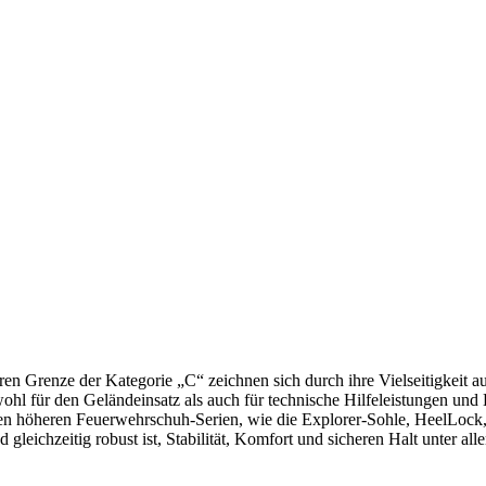
en Grenze der Kategorie „C“ zeichnen sich durch ihre Vielseitigkeit aus.
l für den Geländeinsatz als auch für technische Hilfeleistungen und Br
en höheren Feuerwehrschuh-Serien, wie die Explorer-Sohle, HeelLock
 gleichzeitig robust ist, Stabilität, Komfort und sicheren Halt unter al