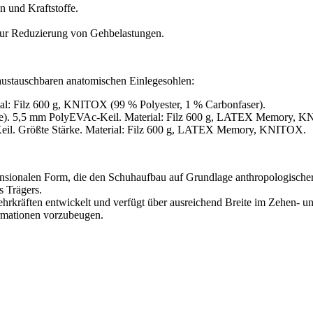
n und Kraftstoffe.
zur Reduzierung von Gehbelastungen.
austauschbaren anatomischen Einlegesohlen:
ial: Filz 600 g, KNITOX (99 % Polyester, 1 % Carbonfaser).
ohle). 5,5 mm PolyEVAc-Keil. Material: Filz 600 g, LATEX Memory, 
eil. Größte Stärke. Material: Filz 600 g, LATEX Memory, KNITOX.
nsionalen Form, die den Schuhaufbau auf Grundlage anthropologischer 
s Trägers.
kräften entwickelt und verfügt über ausreichend Breite im Zehen- und
rmationen vorzubeugen.