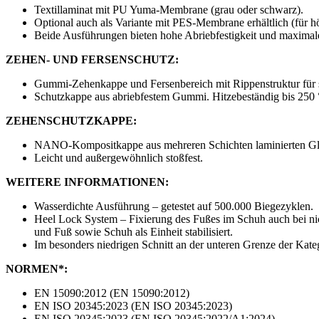
Textillaminat mit PU Yuma-Membrane (grau oder schwarz).
Optional auch als Variante mit PES-Membrane erhältlich (für h
Beide Ausführungen bieten hohe Abriebfestigkeit und maximale
ZEHEN- UND FERSENSCHUTZ:
Gummi-Zehenkappe und Fersenbereich mit Rippenstruktur für 
Schutzkappe aus abriebfestem Gummi. Hitzebeständig bis 250 
ZEHENSCHUTZKAPPE:
NANO-Kompositkappe aus mehreren Schichten laminierten Glas
Leicht und außergewöhnlich stoßfest.
WEITERE INFORMATIONEN:
Wasserdichte Ausführung – getestet auf 500.000 Biegezyklen.
Heel Lock System – Fixierung des Fußes im Schuh auch bei nich
und Fuß sowie Schuh als Einheit stabilisiert.
Im besonders niedrigen Schnitt an der unteren Grenze der Kate
NORMEN*:
EN 15090:2012 (EN 15090:2012)
EN ISO 20345:2023 (EN ISO 20345:2023)
EN ISO 20345:2023 (EN ISO 20345:2022/A1:2024)