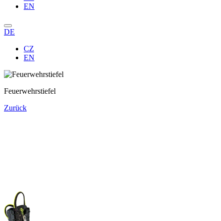
EN
DE
CZ
EN
Feuerwehrstiefel
Zurück