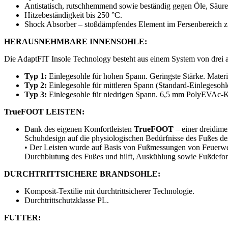
Antistatisch, rutschhemmend sowie beständig gegen Öle, Säure
Hitzebeständigkeit bis 250 °C.
Shock Absorber – stoßdämpfendes Element im Fersenbereich 
HERAUSNEHMBARE INNENSOHLE:
Die AdaptFIT Insole Technology besteht aus einem System von drei 
Typ 1:
Einlegesohle für hohen Spann. Geringste Stärke. Mater
Typ 2:
Einlegesohle für mittleren Spann (Standard-Einleges
Typ 3:
Einlegesohle für niedrigen Spann. 6,5 mm PolyEVAc-K
TrueFOOT LEISTEN:
Dank des eigenen Komfortleisten
TrueFOOT
– einer dreidime
Schuhdesign auf die physiologischen Bedürfnisse des Fußes de
• Der Leisten wurde auf Basis von Fußmessungen von Feuerwehr
Durchblutung des Fußes und hilft, Auskühlung sowie Fußdefo
DURCHTRITTSICHERE BRANDSOHLE:
Komposit-Textilie mit durchtrittsicherer Technologie.
Durchtrittschutzklasse PL.
FUTTER: