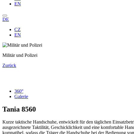
EN
DE
CZ
EN
Militär und Polizei
Zurück
360°
Galerie
Tania
8560
Kurze taktische Handschuhe, entwickelt für den täglichen Einsatzbetr
ausgezeichnete Taktilität, Geschicklichkeit und eine komfortable H
kompatibel, sodass die Träger die Handschuhe bei der Bedienung vo