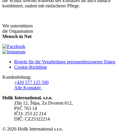
die Schutz sowohl während des Einsatzes als auch danach
kombiniert, zudem mit einfacherer Pflege.
Wir unterstützen
die Organisation
Mensch in Not
Regeln für die Verarbeitung personenbezogener Daten
Cookie-Richtlinie
Kundenleitung:
+420 577 125 500
Alle Kontakte:
Holík International, s.r.o.
Zlín 12, Štípa, Za Dvorem 612,
PSČ 763 14
IČO: 253 22 214
DIČ: CZ25322214
© 2026 Holík International s.r.o.